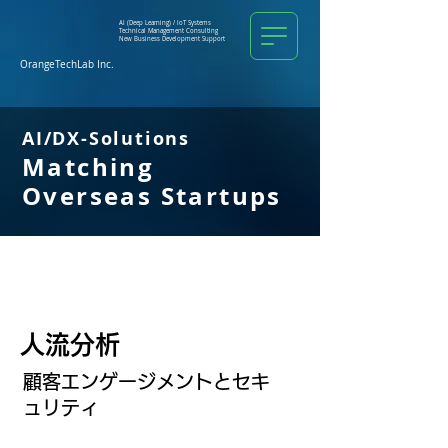
AI (Deep Learning) /
IoT Systems
Technical Management
Consulting
New Business Development Support
OrangeTechLab Inc.
AI/DX-Solutions
Matching
Overseas Startups
人流
​分析
顧客エンゲージメントとセキ
ュリティ