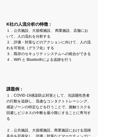
K社の人流分析の特徴：
１．公共施設、大規模施設、 商業施設、店舗にお
いて、人の流れを分析する
２．評価・対策などのアクションに向けて、人の流
れを可視化（グラフ化）する
３．既存のセキュリティシステムへの統合ができる
４．WiFi と Bluetoothによる追跡を行う
課題例：
１．COVID-19感染防止対策として、
当該陽性患者
の行動を追跡し、
迅速なコンタクトトレーシング、
感染ゾーンの特定などを行うことで、接触リスクを
回避しビジネスの中断を最小限にすることに寄与す
る
２．公共施設、大規模施設、商業施設における混雑
具合を可視化し、評価・対策などマーケティングに