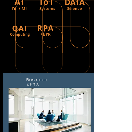
AI
IoT
DATA
DL / ML
Systems
Science
RPA
QAI
/ BPR
Computing
Business
​ビジネス