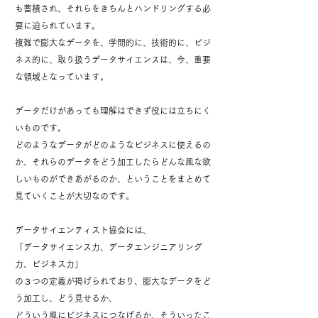
も蓄積され、
それらをきちんとハンドリングする必
要に迫られています。
複雑で膨大なデータを、学問的に、技術的に、ビジ
ネス的に、取り扱う
データサイエンスは、今、重要
な領域となっています。
データだけがあっても理解はできず役には立ちにく
いものです。
どのようなデータがどのようなビジネスに使えるの
か、
それらのデータをどう加工したらどんな風な欲
しいものができあがるのか、ということをまとめて
見ていくことが大切なのです。
データサイエンティスト協会には、
「データサイエンス力、データエンジニアリング
力、ビジネス力」
の３つの定義が掲げられており、膨大なデータをど
う加工し、どう見せるか、
どういう風にビジネスにつなげるか、
そういったこ