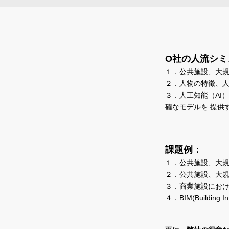
O社の人流シミ
１．公共施設、大規
２．人物の特徴、
３．人工知能（AI
確なモデルを 提供
課題例：
１．公共施設、大規
２．公共施設、大
３．商業施設にお
４．BIM(Buildin