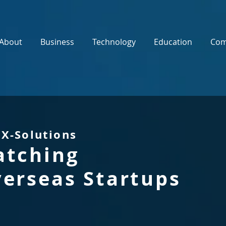
About
Business
Technology
Education
Com
DX-Solutions
tching
erseas Startups