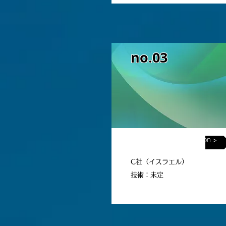
no.03
< UnderConstruction >
C社（イスラエル）
技術：未定