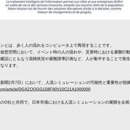
ョンとは、歩く人の流れをコンピュータ上で再現することです。
は仮想空間において、イベント時の人の流れや、災害時における避難行
設建設にともなう混雑状況や避難誘導計画など、人が集中することで発
になります。
新聞2月7日）において、人流シミュレーションの可能性と重要性が指
ei.com/article/DGXZQOGG158F90V10C21A1000000
スのO社と共同で、日本市場における人流シミュレーションの展開を企画