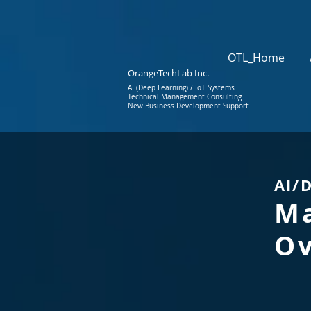
OTL_Home
OrangeTechLab Inc.
AI (Deep Learning) /
IoT Systems
Technical Management
Consulting
New Business Development Support
AI/
Ma
Ov