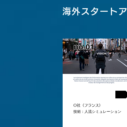
海外スタート
no.01
Matching No.01
O社（フランス）
技術：
人流シミュレーション