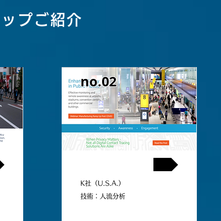
アップご紹介
no.02
Matching No.02
K社（U.S.A.）
技術：人流分析