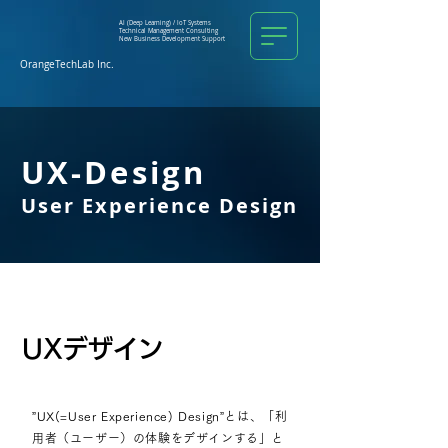
AI (Deep Learning) /
IoT Systems
Technical Management
Consulting
New Business Development Support
OrangeTechLab Inc.
UX-Design
User Experience Design
UXデザイン
”UX(=User Experience) Design”とは、
「利
用者（ユーザー）の体験をデザインする」と