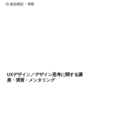
6) 仮説検証・考察
事例４
UXデザイン／デザイン思考に関する講
座・演習・メンタリング
企業における技術者教育、起業に向けたビジネス
モデル構築・検証、一般向け講座など、UXデザイ
ン・デザイン思考に基づいた教育・メンタリングを
行っています。
また、ご要望に応じた研修・ワークショップの設計
も行っております