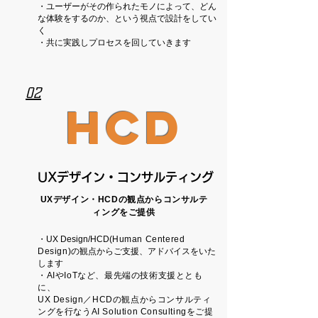
・ユーザーがその作られたモノによって、
どん
な体験をするのか、
という視点で設計をしてい
く
​・共に実践しプロセスを回していきます
02
HCD
UXデザイン・
コンサルティング
UXデザイン・HCDの観点からコンサルテ
ィングをご提供
・UX Design/HCD(
Human Centered
Design)
の観点からご支援、アドバイスをいた
します
・AIやIoTなど、
最先端の技術支援ととも
に、
UX Design／HCDの観点から
コンサルティ
ングを行なう
AI Solution Consultingをご提