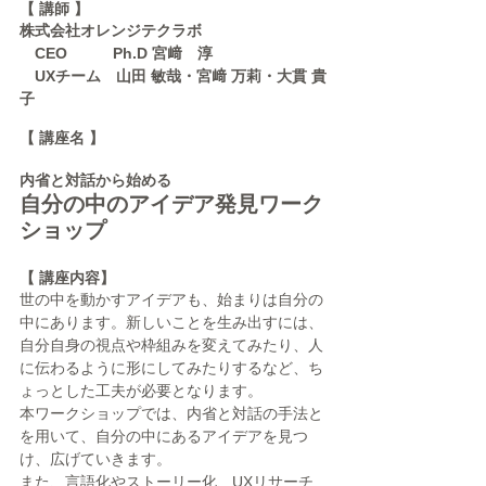
【 講師 】
株式会社オレンジテクラボ　
　CEO　       Ph.D 宮﨑　淳
　UXチーム　山田 敏哉・宮﨑 万莉・大貫 貴
子
【 講座名 】
内省と対話から始める
自分の中のアイデア発見ワーク
ショップ
【 講座内容】
世の中を動かすアイデアも、始まりは自分の
中にあります。新しいことを生み出すには、
自分自身の視点や枠組みを変えてみたり、人
に伝わるように形にしてみたりするなど、ち
ょっとした工夫が必要となります。
本ワークショップでは、内省と対話の手法と
を用いて、自分の中にあるアイデアを見つ
け、広げていきます。
また、言語化やストーリー化、UXリサーチ