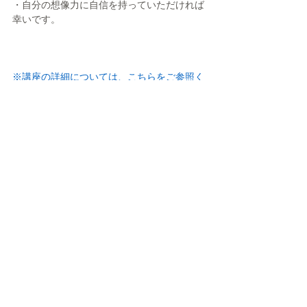
・自分の想像力に自信を持っていただければ
幸いです。
※講座の詳細については、
こちらをご参照く
ださい。
※Zoomによるオンライン開催となります。
お申込みについてはこちらをご覧ください。
※関連サイト：横浜市
「ＹＯＸＯ事業アイデ
ア創出ワークショップ 参加者を募集しま
す」
※関連サイト：横浜市 
記者発表PDF
タグ：
横浜国立大学
YOXO
UX
アイデア
イベント・セミナー
教育
ビジネス