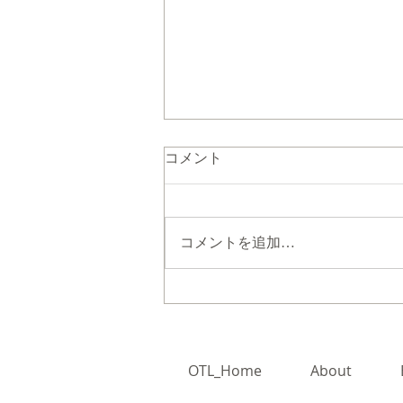
コメント
コメントを追加…
「JTS START 2022年度 プロ
ジェクト推進型 ビジネスモデ
ル検証支援 Demo Day」の
お知らせ
OTL_Home
About