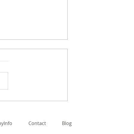
T/SCORE事業「YOXOカ
ジ」関連講座のお知らせ
yInfo
Contact
Blog