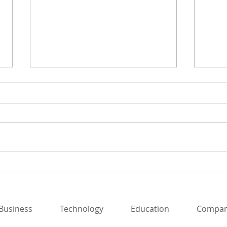
YOXO 事業アイデア創出ワー
JS
クショップ
レッ
３
Business
Technology
Education
Compan