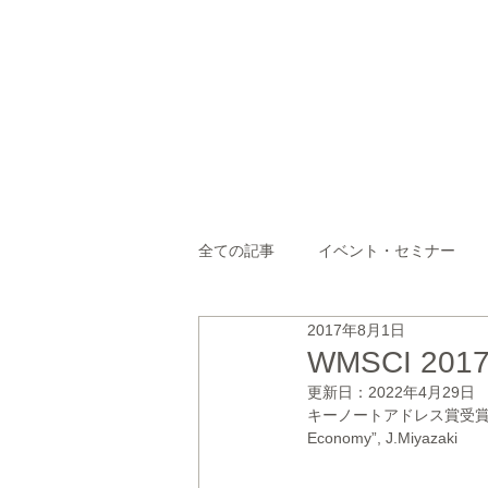
OTL_Home
OrangeTechLab Inc.
AI (Deep Learning) /
IoT Systems
Technical Management
Consulting
New Business Development Support
全ての記事
イベント・セミナー
2017年8月1日
WMSCI 2
更新日：
2022年4月29日
キーノートアドレス賞受賞 Systemic
Economy”, J.Miyazaki 　