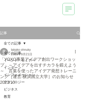
AI (Deep Learning) /
IoT Systems
Technical Management
Consulting
New Business Development Support
OrangeTechLab Inc.
記事
全ての記事
takako ohnuky
全ての記事
2023年9月21日
「YOXO事業アイデア創出ワークショッ
イベント・セミナー
プ」～アイデアを出すチカラを鍛えよう
インターン
～ 言葉を使ったアイデア発想トレーニ
インフォメーション
ング［運営:横浜国立大学］のお知らせ
2023/10
テクノロジー
ビジネス
教育