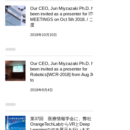
Our CEO, Jun Miyzazaki Ph.D. has
been invited as a presenter for ITU
MEETINGS on Oct 5th 2018. / この
度
2018年10月10日
Our CEO, Jun Miyzazaki Ph.D. has
been invited as a presenter for
Robotics[WCR-2018] from Aug 30th
to
2018年9月4日
第37回 医療情報学会に、弊社
OrangeTechLabからVRとDeep
Learningのデモ展示を行います