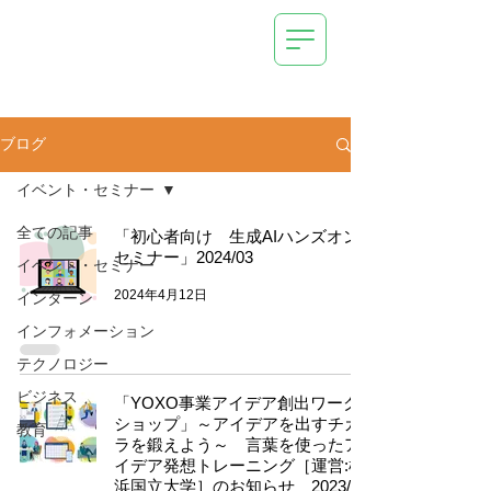
AI (Deep Learning) /
IoT Systems
Technical Management
Consulting
New Business Development Support
OrangeTechLab Inc.
ブログ
イベント・セミナー
全ての記事
「初心者向け 生成AIハンズオン
セミナー」2024/03
イベント・セミナー
2024年4月12日
インターン
インフォメーション
テクノロジー
ビジネス
「YOXO事業アイデア創出ワーク
ショップ」～アイデアを出すチカ
教育
ラを鍛えよう～ 言葉を使ったア
イデア発想トレーニング［運営:横
浜国立大学］のお知らせ 2023/10